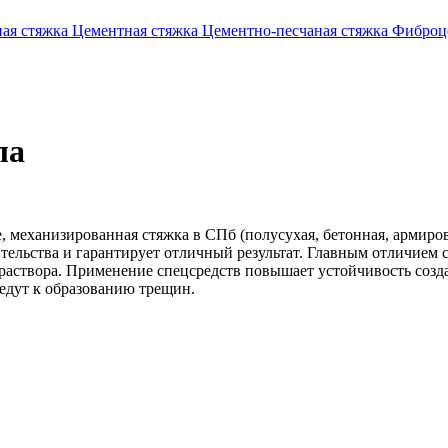
ая стяжка
Цементная стяжка
Цементно-песчаная стяжка
Фиброц
ла
, механизированная стяжка в СПб (полусухая, бетонная, армиро
тельства и гарантирует отличный результат. Главным отличием 
раствора. Применение спецсредств повышает устойчивость созда
едут к образованию трещин.